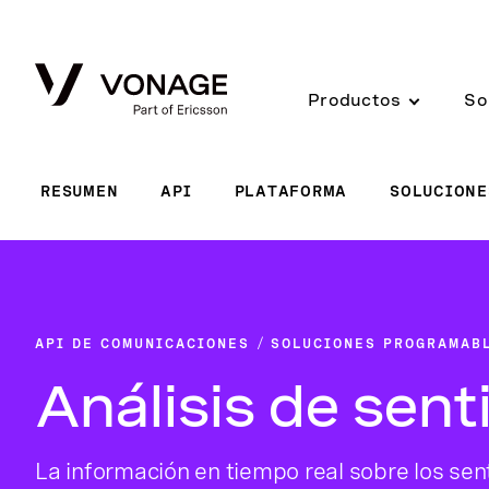
Skip to Main Content
Productos
So
RESUMEN
API
PLATAFORMA
SOLUCIONE
API DE COMUNICACIONES
SOLUCIONES PROGRAMAB
Análisis de sen
La información en tiempo real sobre los sen