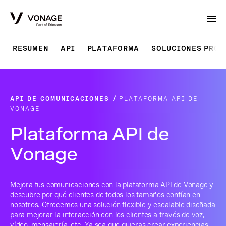
Skip to Main Content
RESUMEN
API
PLATAFORMA
SOLUCIONES PRO
API DE COMUNICACIONES
PLATAFORMA API DE
VONAGE
Plataforma API de
Vonage
Mejora tus comunicaciones con la plataforma API de Vonage y
descubre por qué clientes de todos los tamaños confían en
nosotros. Ofrecemos una solución flexible y escalable diseñada
para mejorar la interacción con los clientes a través de voz,
vídeo, mensajería, etc. Ya sea que quieras crear experiencias