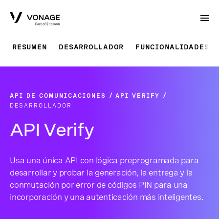
Skip to Main Content
RESUMEN
DESARROLLADOR
FUNCIONALIDADES
API DE COMUNICACIONES
API VERIFY
DESARROLLADOR
API Verify
Usa una única API con lógica preprogramada para
desarrollar y probar la generación, la entrega y la
conmutación por error de códigos PIN para una
incorporación y una autenticación más inteligentes.