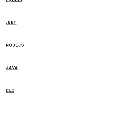
.NET
NODEJS
JAVA
CLI