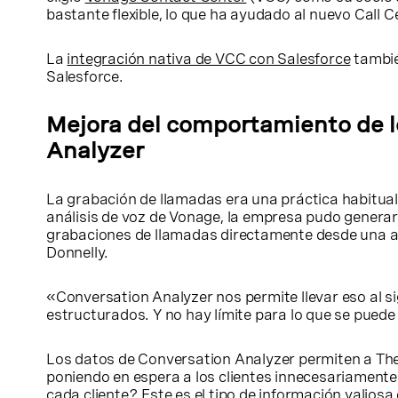
bastante flexible, lo que ha ayudado al nuevo Call 
La
integración nativa de VCC con Salesforce
tambié
Salesforce.
Mejora del comportamiento de lo
Analyzer
La grabación de llamadas era una práctica habitua
análisis de voz de Vonage, la empresa pudo gener
grabaciones de llamadas directamente desde una act
Donnelly.
«Conversation Analyzer nos permite llevar eso al s
estructurados. Y no hay límite para lo que se pued
Los datos de Conversation Analyzer permiten a Th
poniendo en espera a los clientes innecesariament
cada cliente? Este es el tipo de información valio