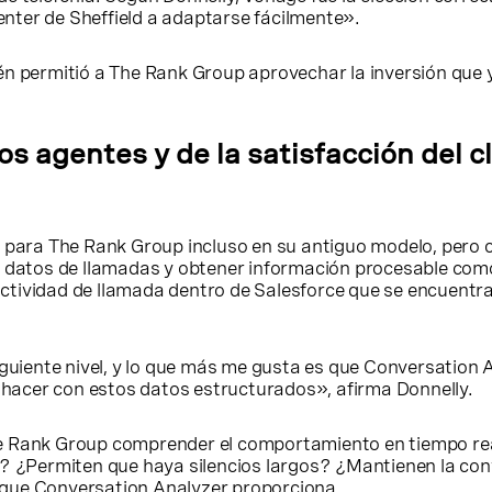
Center de Sheffield a adaptarse fácilmente».
n permitió a The Rank Group aprovechar la inversión que 
s agentes y de la satisfacción del c
l para The Rank Group incluso en su antiguo modelo, pero 
ar datos de llamadas y obtener información procesable co
ividad de llamada dentro de Salesforce que se encuentra en
iguiente nivel, y lo que más me gusta es que Conversation 
e hacer con estos datos estructurados», afirma Donnelly.
e Rank Group comprender el comportamiento en tiempo rea
e? ¿Permiten que haya silencios largos? ¿Mantienen la co
sa que Conversation Analyzer proporciona.