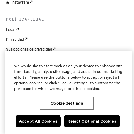
Instagram
POLÍTICA/LEGAL
Legal
Privacidad
Sus opciones de privacidad
Cookie Settings
We would like to store cookies on your device to enhance site
Patentes
functionality, analyze site usage, and assist in our marketing
efforts. Please use the buttons below to accept or reject all
Derechos de autor
optional cookies, or click “Cookie Settings” to customize the
purposes for which we may store these cookies.
Seguridad y confianza
Cookie Settings
Copyright © 2026 Vonage. All rights reserved. VONAGE®, the V logo (
®),
and other Vonage marks are registered trademarks of Vonage or its affiliates
Accept All Cookies
Reject Optional Cookies
in the United States and other countries.