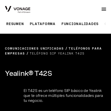
Skip to Main Content
RESUMEN
PLATAFORMA
FUNCIONALIDADES
CO
COMUNICACIONES UNIFICADAS
TELÉFONOS PARA
EMPRESAS
TELÉFONO SIP YEALINK T42S
Yealink® T42S
El T42S es un teléfono SIP básico de Yealink
que te ofrece múltiples funcionalidades para
tu negocio.