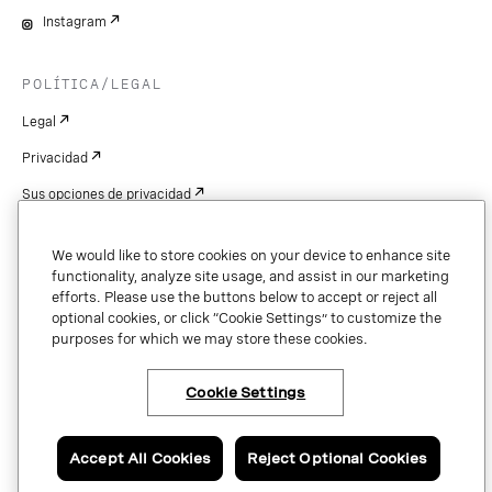
Instagram
POLÍTICA/LEGAL
Legal
Privacidad
Sus opciones de privacidad
Cookie Settings
We would like to store cookies on your device to enhance site
Patentes
functionality, analyze site usage, and assist in our marketing
efforts. Please use the buttons below to accept or reject all
Derechos de autor
optional cookies, or click “Cookie Settings” to customize the
purposes for which we may store these cookies.
Seguridad y confianza
Cookie Settings
Copyright © 2026 Vonage. All rights reserved. VONAGE®, the V logo (
®),
and other Vonage marks are registered trademarks of Vonage or its affiliates
Accept All Cookies
Reject Optional Cookies
in the United States and other countries.