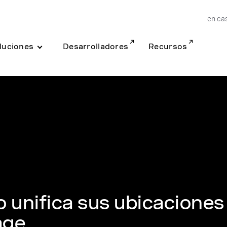
en ca
luciones
Desarrolladores
Recursos
o unifica sus ubicaciones
age