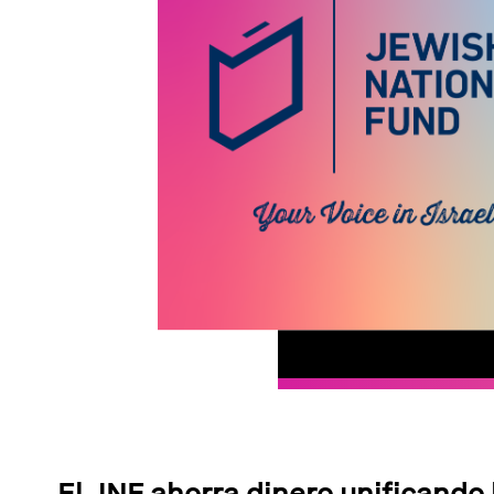
El JNF ahorra dinero unificando