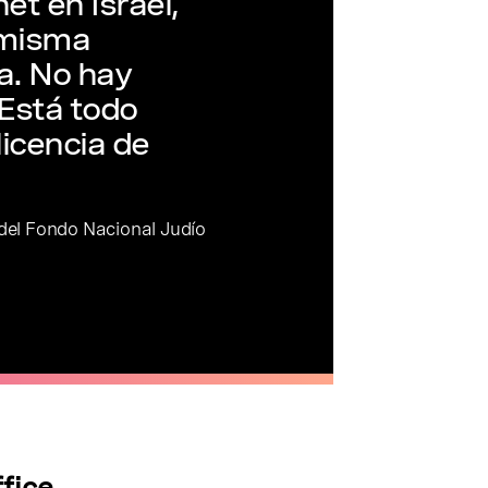
net en Israel,
 misma
a. No hay
 Está todo
licencia de
 del Fondo Nacional Judío
ffice