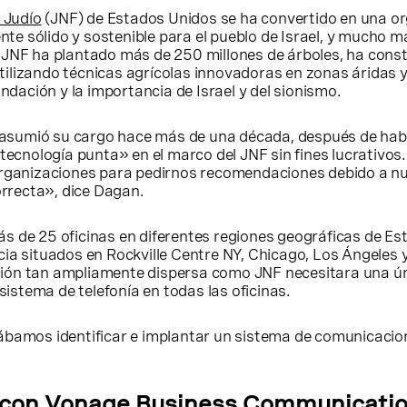
 Judío
(JNF) de Estados Unidos se ha convertido en una o
 sólido y sostenible para el pueblo de Israel, y mucho más
 el JNF ha plantado más de 250 millones de árboles, ha con
ilizando técnicas agrícolas innovadoras en zonas áridas y
ndación y la importancia de Israel y del sionismo.
F, asumió su cargo hace más de una década, después de ha
tecnología punta» en el marco del JNF sin fines lucrativos
rganizaciones para pedirnos recomendaciones debido a nues
orrecta», dice Dagan.
 de 25 oficinas en diferentes regiones geográficas de Est
a situados en Rockville Centre NY, Chicago, Los Ángeles y
ización tan ampliamente dispersa como JNF necesitara una 
sistema de telefonía en todas las oficinas.
ábamos identificar e implantar un sistema de comunicacio
ro con Vonage Business Communicati