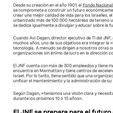
Desde su creación en el año 1901, el
Fondo Nacional
se compromete a construir un futuro económicamente
crear una mejor calidad de vida para los israelíes,
urbanizado más de 100 000 hectáreas de terreno ut
se dedica igualmente a divulgar y educar sobre la fu
Cuando Avi Dagan, director ejecutivo de TI del JN
muchos años, uno de sus objetivos era integrar la «
tecnología. A menudo se dirigen a nosotros otras o
organizaciones sin ánimo de lucro en la dirección c
El JNF cuenta con más de 300 empleados y tiene más
encuentra en Manhattan y tiene centros de excelenci
Israel. Por lo tanto, tiene sentido que una organ
unificar el mantenimiento y la administración de su 
Según Dagan, «teníamos una visión clara y necesit
durante los próximos 10 o 15 años».
El JNF se prepara para el futu