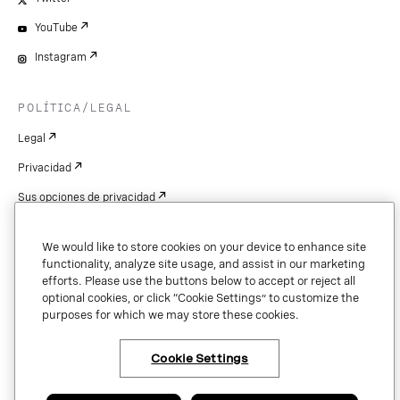
YouTube
Instagram
POLÍTICA/LEGAL
Legal
Privacidad
Sus opciones de privacidad
Cookie Settings
We would like to store cookies on your device to enhance site
Patentes
functionality, analyze site usage, and assist in our marketing
efforts. Please use the buttons below to accept or reject all
Derechos de autor
optional cookies, or click “Cookie Settings” to customize the
purposes for which we may store these cookies.
Seguridad y confianza
Cookie Settings
Copyright © 2026 Vonage. All rights reserved. VONAGE®, the V logo (
®),