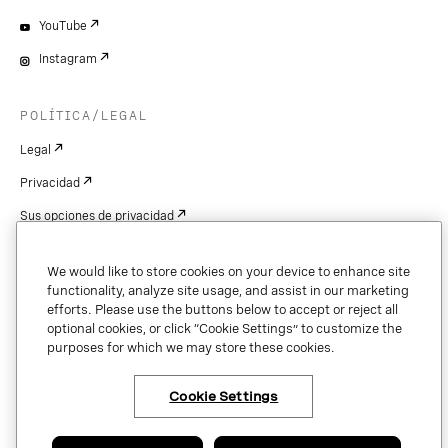
YouTube
Instagram
POLÍTICA/LEGAL
Legal
Privacidad
Sus opciones de privacidad
Cookie Settings
We would like to store cookies on your device to enhance site
Patentes
functionality, analyze site usage, and assist in our marketing
efforts. Please use the buttons below to accept or reject all
Derechos de autor
optional cookies, or click “Cookie Settings” to customize the
purposes for which we may store these cookies.
Seguridad y confianza
Cookie Settings
Copyright © 2026 Vonage. All rights reserved. VONAGE®, the V logo (
®),