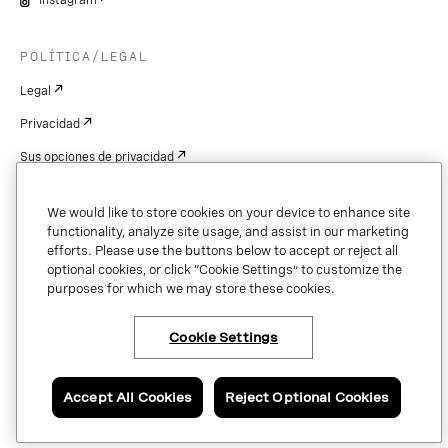
Instagram
POLÍTICA/LEGAL
Legal
Privacidad
Sus opciones de privacidad
Cookie Settings
We would like to store cookies on your device to enhance site
Patentes
functionality, analyze site usage, and assist in our marketing
efforts. Please use the buttons below to accept or reject all
Derechos de autor
optional cookies, or click “Cookie Settings” to customize the
purposes for which we may store these cookies.
Seguridad y confianza
Cookie Settings
Copyright © 2026 Vonage. All rights reserved. VONAGE®, the V logo (
®),
and other Vonage marks are registered trademarks of Vonage or its affiliates
Accept All Cookies
Reject Optional Cookies
in the United States and other countries.